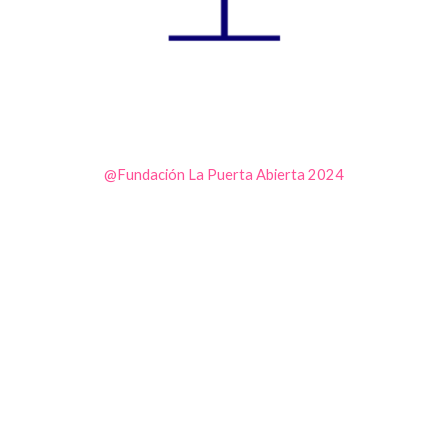
@Fundación La Puerta Abierta 2024