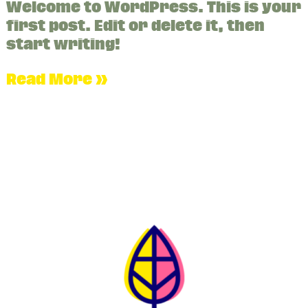
Welcome to WordPress. This is your
first post. Edit or delete it, then
start writing!
Read More »